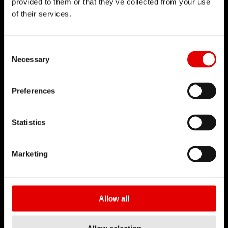
provided to them or that they’ve collected from your use
of their services.
Consent Selection
Necessary
Preferences
Statistics
实时阻尼调控
Marketing
Incontrol 阻尼系统藉由开启与关闭高速压缩阻尼
(HSC) 和低速压缩阻尼 (LSC) 通道，来调整阻尼油流
量，以调整避震器压缩表现。这让你可以根据不同骑
Allow all
乘环境来调整避震器的设定。实时的阻尼调控共有三
种模式，提供最赞的压缩调性，-¬OPEN 全开模式适