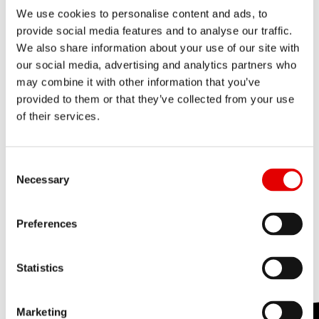
优点:
We use cookies to personalise content and ads, to
provide social media features and to analyse our traffic.
• 外胎选择丰富，因为是适合柏油路面骑乘的标准
We also share information about your use of our site with
our social media, advertising and analytics partners who
尺寸。
may combine it with other information that you’ve
• 大轮径赋予的骑乘稳定性。
provided to them or that they’ve collected from your use
• 具较好的转动惯性
of their services.
Consent Selection
缺点:
Necessary
• 因为其惯性表现会使加速性稍微减弱。
Preferences
• 因为车圈需使用较长的钢丝和较多的材料，重量
会较重
Statistics
Marketing