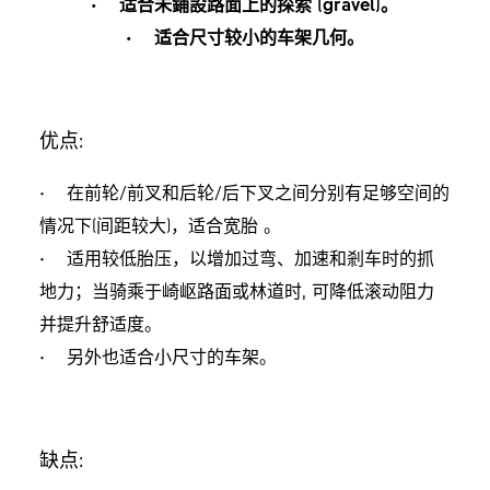
• 适合未鋪設路面上的探索 (gravel)。
• 适合尺寸较小的车架几何。
优点:
• 在前轮/前叉和后轮/后下叉之间分别有足够空间的
情况下(间距较大)，适合宽胎 。
• 适用较低胎压，以增加过弯、加速和剎车时的抓
地力；当骑乘于崎岖路面或林道时, 可降低滚动阻力
并提升舒适度。
• 另外也适合小尺寸的车架。
缺点: