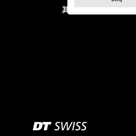
其他
轮组特性