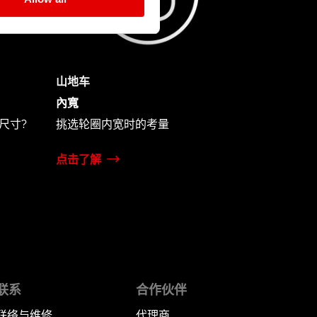
山地车
內寬
尺寸?
挑选轮圈内宽时的考量
点击了解
联系
合作伙伴
联络与维修
代理商