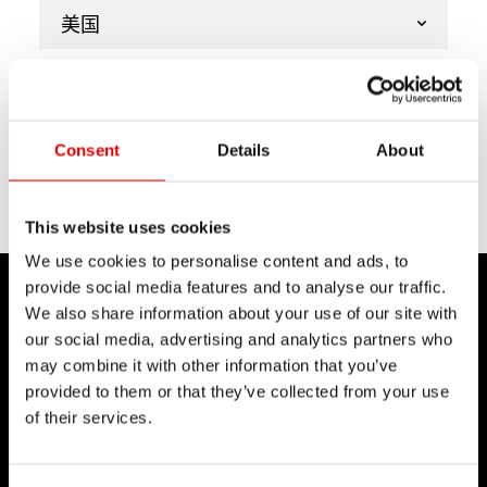
美国
下一步
如果需要，请从列表中选择其他地区。
Consent
Details
About
您的选择
返回
This website uses cookies
We use cookies to personalise content and ads, to
provide social media features and to analyse our traffic.
We also share information about your use of our site with
our social media, advertising and analytics partners who
may combine it with other information that you’ve
DT SWISS
provided to them or that they’ve collected from your use
of their services.
关于我们
使命