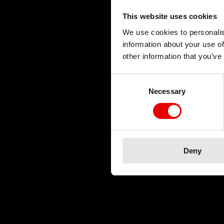
This website uses cookies
We use cookies to personalis
技术
information about your use of
other information that you’ve
我们对于工程艺术深
品开发流程而努力。
Consent Selection
Necessary
技术来不断地突破极
Deny