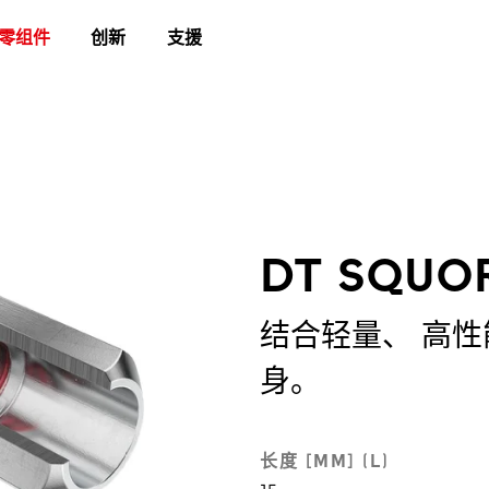
零组件
创新
支援
DT SQUO
结合轻量、 高
身。
长度 [MM] (L)
15