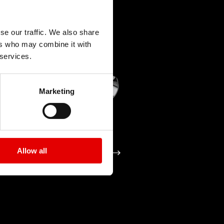
se our traffic. We also share
ers who may combine it with
 services.
Marketing
PROLOCK
Allow all
技术