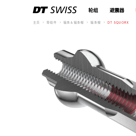
轮组
避震器
主页
零组件
辐条＆辐条帽
辐条帽
DT SQUORX