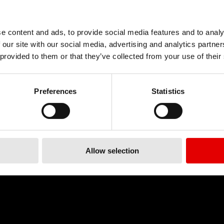
e content and ads, to provide social media features and to analy
 our site with our social media, advertising and analytics partn
 provided to them or that they’ve collected from your use of their
信不疑，并为了追求卓越的产
我们的理念是透过内部研发的
Preferences
Statistics
限。
辐条帽
Allow selection
技术