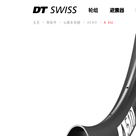
轮组
避震器
主页
零组件
公路车轮圈
AERO
A 510