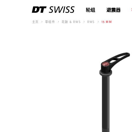
轮组
避震器
主页
零组件
花鼓 & RWS
RWS
15 MM