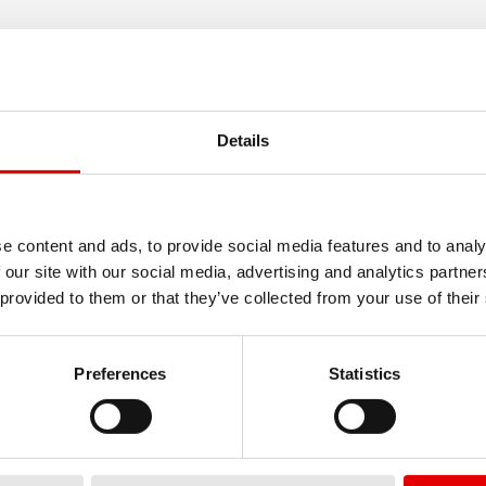
用范围和类型
控制杆材
.-Lever&Rod, Plug In RWS
Aluminum, 
od only, RWS MTB
Details
e content and ads, to provide social media features and to analy
 our site with our social media, advertising and analytics partn
 provided to them or that they’ve collected from your use of their
Preferences
Statistics