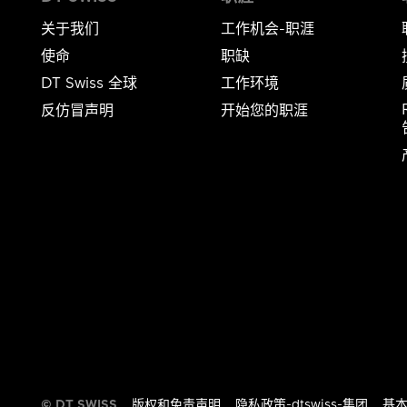
关于我们
工作机会-职涯
使命
职缺
DT Swiss 全球
工作环境
反仿冒声明
开始您的职涯
告​​
© DT SWISS
版权和免责声明
隐私政策-dtswiss-集团
基