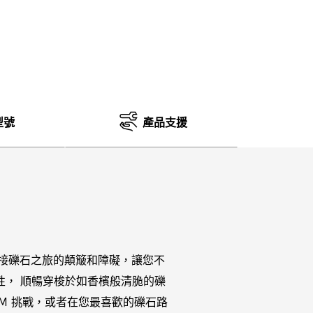
型號
產品支援
好迎接礫石之旅的顛簸和障礙，讓您不
性， 順暢穿梭於如香檳般清脆的礫
OM 挑戰，或者在您最喜歡的礫石路