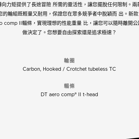
低轉向力矩提供了長途冒險 所需的靈活性，讓您擺脫任何限制。兩
輪組既輕量又耐用，保證您在眾多競爭者中脫穎而 出。新款 GRC 1
aero comp II輻條，實現理想的性能重量 比，讓您可以隨時
做決定了。您想要自由探索還是追求極速？
輪圈
Carbon, Hooked / Crotchet tubeless TC
輻條
DT aero comp® II t-head