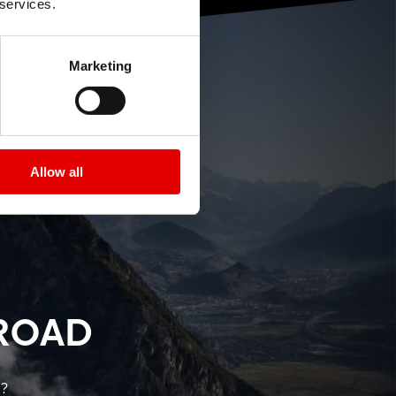
 services.
Marketing
Allow all
ROAD
k?