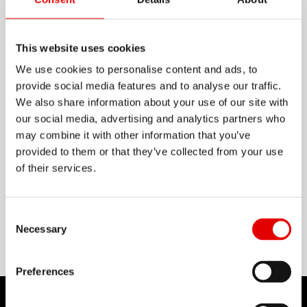
總覽
This website uses cookies
We use cookies to personalise content and ads, to
一個可靠的日常使用輪圈和成千上萬的無憂里程。 R
provide social media features and to analyse our traffic.
500 輪圈已經為此而精心開發， 並提供無與倫比的性
We also share information about your use of our site with
價比。
our social media, advertising and analytics partners who
may combine it with other information that you’ve
顯示更多
provided to them or that they’ve collected from your use
of their services.
物料
ALUMINIUM
Consent Selection
Necessary
Preferences