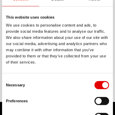
總覽
胖胎輪圈必須與超寬輪胎完美協調， 以及高穩定性和
This website uses cookies
低重量之間的平衡。 DT Swiss BR 710 系列的輪圈創
We use cookies to personalise content and ads, to
provide social media features and to analyse our traffic.
造了這一點， 這得益于特別開發的型材， 高強度鋁
We also share information about your use of our site with
合金以及巧妙的切削。
our social media, advertising and analytics partners who
may combine it with other information that you’ve
顯示更多
provided to them or that they’ve collected from your use
of their services.
物料
ALUMINIUM
Consent Selection
Necessary
Preferences