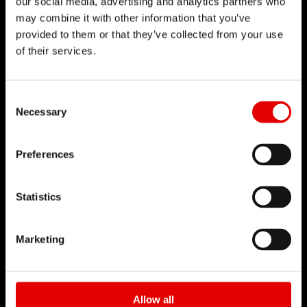
our social media, advertising and analytics partners who
開發流程而努力。我們的理念是透過內部研發的技術
may combine it with other information that you’ve
來不斷地突破極限。
provided to them or that they’ve collected from your use
of their services.
Consent Selection
Necessary
Preferences
Statistics
Marketing
RWS
Allow all