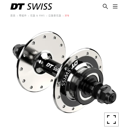
首頁
零組件
花鼓 & RWS
公路車花鼓
370
繁體中文