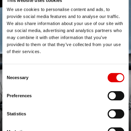
This website uses cookies
We use cookies to personalise content and ads, to
provide social media features and to analyse our traffic.
We also share information about your use of our site with
our social media, advertising and analytics partners who
may combine it with other information that you’ve
provided to them or that they’ve collected from your use
of their services.
Consent Selection
Necessary
Preferences
Statistics
STOP THEM IN THEIR TRACKS