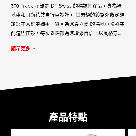
370 Track 花鼓是 DT Swiss 的標誌性產品，專為場
地車和固齒花鼓自行車設計， 其閃耀的鍍鉻外觀定能
讓您在人群中獨樹一幟。為您最喜愛 的場地車輪圈裝
配這些花鼓，每次踩踏都為您增添自信，以風格穿梭
於城市間。
顯示更多
產品特點