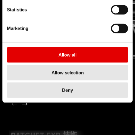
Statistics
Marketing
Allow all
RATCHET EXP
軸承
Allow selection
技術
技術
Deny
YOUTUBE NOT ALLOWED
RATCHET EXP 技術