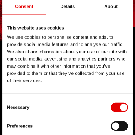
Consent
Details
About
This website uses cookies
We use cookies to personalise content and ads, to
provide social media features and to analyse our traffic.
We also share information about your use of our site with
技術
our social media, advertising and analytics partners who
may combine it with other information that you’ve
我們對於工程藝術深信不疑，並為了追求卓越的產品
provided to them or that they’ve collected from your use
開發流程而努力。我們的理念是透過內部研發的技術
of their services.
來不斷地突破極限。
Consent Selection
Necessary
Preferences