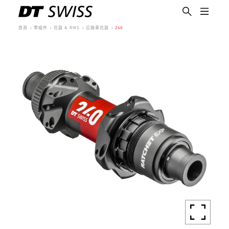
首頁
零組件
花鼓 & RWS
公路車花鼓
240
繁體中文