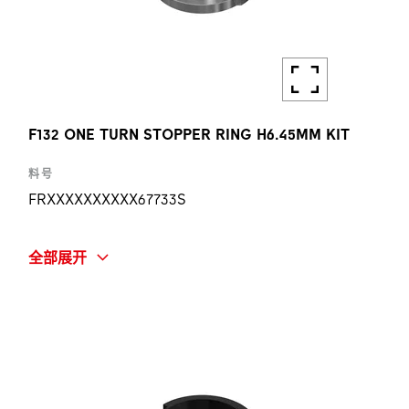
F132 ONE TURN STOPPER RING H6.45MM KIT
料号
FRXXXXXXXXXX67733S
简称
全部展开
F132 ONE TURN STOPPER RING H6.45MM KIT
数量
1 ST