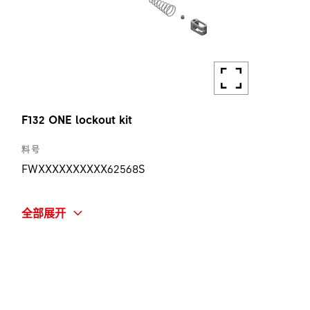
F132 ONE lockout kit
料号
FWXXXXXXXXXX62568S
简称
全部展开
F132 ONE LOCKOUT KIT
数量
1 ST