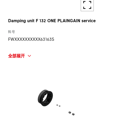
Damping unit F 132 ONE PLAINGAIN service
料号
FWXXXXXXXXXX63163S
简称
全部展开
F132 ONE PLAINGAIN DAMPING UNIT KIT
数量
1 ST