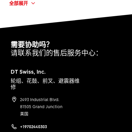
全部展开
Plug In RWS MTB - Rod only
产品类型
-
花鼓宽
需要协助吗？
100 mm
请联系我们的售后服务中心：
控制杆材质
None
DT Swiss, Inc.
简称
轮组、花鼓、前叉、避震器维
RWS 10 ALU Ø12X138.7/M12X1.00X11 PI RO
修
数量
2493 Industrial Blvd.
1 ST
81505 Grand Junction
美国
+19702440303