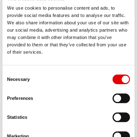
料号
We use cookies to personalise content and ads, to
FWKXXXXXXXXX46388S
provide social media features and to analyse our traffic.
We also share information about your use of our site with
简称
全部展开
our social media, advertising and analytics partners who
WIPER SEAL KIT Ø32 SKF
may combine it with other information that you’ve
数量
provided to them or that they’ve collected from your use
1 ST
of their services.
Consent Selection
Necessary
Preferences
Statistics
Marketing