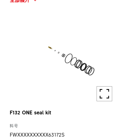
F132 ONE AIR CHAMBER CAP KIT
数量
1 ST
F132 ONE seal kit
料号
FWXXXXXXXXXX63172S