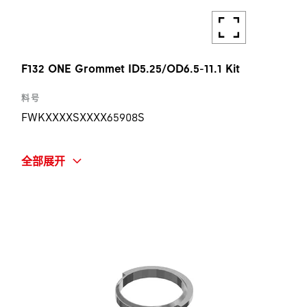
F132 ONE Grommet ID5.25/OD6.5-11.1 Kit
料号
FWKXXXXSXXXX65908S
简称
全部展开
F132 ONE GROMMET ID5.25/OD6.5-11.1 KIT
数量
1 ST