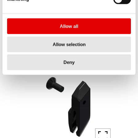
F 132 ONE decal set fork CANYON 28" Vinyl KIT
料号
FXS10065899C
Allow all
简称
全部展开
Allow selection
F132 ONE DEC FORK CAN 28 VI KIT
数量
Deny
1 ST