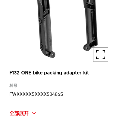
F132 ONE bike packing adapter kit
料号
FWXXXXXSXXXX50486S
简称
全部展开
F132 ONE BP ADAPTER KIT
数量