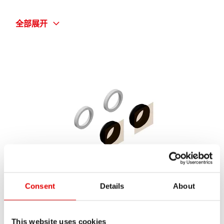
简称
全部展开
F132 ONE SEAL KIT
数量
1 ST
Consent
Details
About
Wiper seal kit Ø32 SKF
This website uses cookies