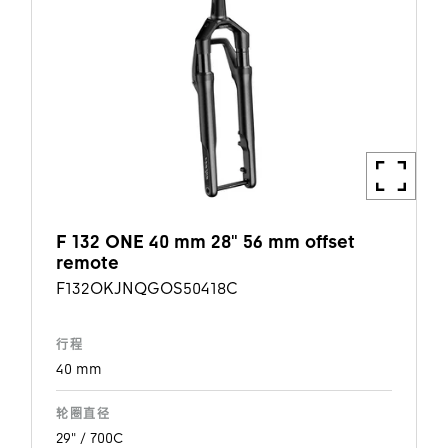
F 132 ONE 40 mm 28" 56 mm offset
remote
F132OKJNQGOS50418C
行程
40 mm
轮圈直径
29" / 700C