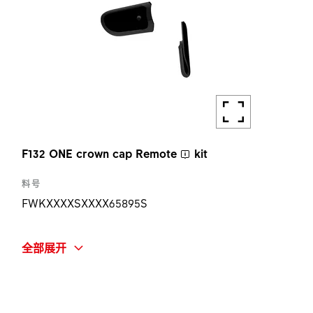
F132 ONE crown cap
Remote
kit
料号
FWKXXXXSXXXX65895S
简称
全部展开
F132 ONE CROWN CAP
Remote
KIT
数量
1 ST