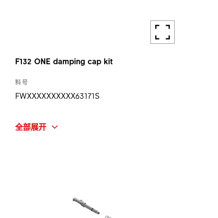
F132 ONE damping cap kit
料号
FWXXXXXXXXXX63171S
简称
全部展开
F132 ONE DAMPING CAP KIT
数量
1 ST