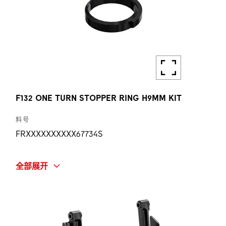
F132 ONE TURN STOPPER RING H9MM KIT
料号
FRXXXXXXXXXX67734S
简称
全部展开
F132 ONE TURN STOPPER RING H9MM KIT
数量
1 ST