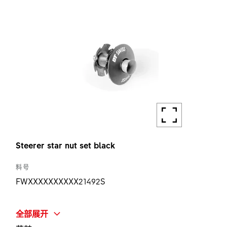
1 ST
Steerer star nut set black
料号
FWXXXXXXXXXX21492S
简称
全部展开
STEERER STAR NUT SET BLK