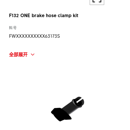
F132 ONE brake hose clamp kit
料号
FWXXXXXXXXXX63173S
简称
全部展开
F132 ONE BRAKE HOSE CLAMP KIT
数量
1 ST