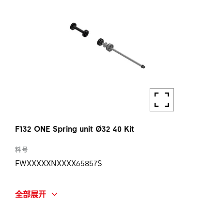
F132 ONE Spring unit Ø32 40 Kit
料号
FWXXXXXNXXXX65857S
简称
全部展开
F132 ONE SPRING UNIT Ø32 40 KIT