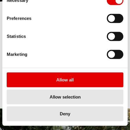
Necessary
Preferences
OUR MISSION
DT Swiss meticulously develops high-
Statistics
performance cycling components that
provide a competitive edge to every
ambitious cyclist*.
Marketing
*If you have a goal you are ambitious
Allow all
Allow selection
Deny