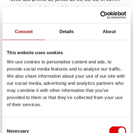
sont exclus de la procédure de rappel, tout
comme les jantes fabriquées dans les propres
usines DT SWISS en Pologne, et ne sont par
Consent
Details
About
conséquent nullement concernées.
Merci d’informer également votre famille, vos
This website uses cookies
amis et vos connaissances de ce rappel produit !
We use cookies to personalise content and ads, to
provide social media features and to analyse our traffic.
SWISS SIDE -
RAPPEL DE SÉCURITÉ
We also share information about your use of our site with
our social media, advertising and analytics partners who
Ce rappel de sécurité concerne également les
may combine it with other information that you’ve
provided to them or that they’ve collected from your use
produits Swiss Side. Les modèles HADRON avec
of their services.
une hauteur de jante de 450, 500, 550 et 650 sont
concernés par ce rappel de sécurité.
Consent Selection
Même si aucun défaut n’a été rapporté à ce jour,
Necessary