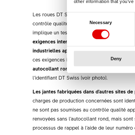
other information that you’ve
Les roues DT Swiss concernées par le rappe
Consent Selection
contrôle qualité interne.
Pour les jantes fabr
Necessary
implique un test qualité complet. Ce test qua
exigences internes à l’entreprise, plus stric
industrielles applicables
(série ISO 4210). Se
Deny
ces exigences internes strictes sont déclarés
autocollant rond « Quality Check » (n° 1)
pla
l'identifiant DT Swiss (voir photo).
Les jantes fabriquées dans d'autres sites de
charges de production concernées sont identi
ne sont pas soumises au contrôle qualité ap
renvoyées sans l'autocollant rond, mais sont 
processus de rappel à l'aide de leur numéro 