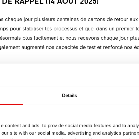
DE RAPPEL (14 AOÛT 2025)
 chaque jour plusieurs centaines de cartons de retour aux 
emps pour stabiliser les processus et que, dans un premier t
ésormais plus facilement et nous recevons chaque jour plus
alement augmenté nos capacités de test et renforcé nos équ
très grand nombre de demandes chaque jour. Avant de nous co
FAQ. Vous y trouverez déjà les réponses à de nombreuses qu
viduels.
Details
à renvoyer plusieurs centaines de roues contrôlées et app
PRODUITS
e content and ads, to provide social media features and to analy
S
 our site with our social media, advertising and analytics partn