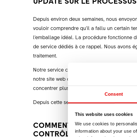
UPDATE SUR LE PROCESSUS 
Depuis environ deux semaines, nous envoyons
vouloir comprendre qu'il a fallu un certain t
l'emballage idéal. La procédure fonctionne d
de service dédiés à ce rappel. Nous avons ég
traitement.
Notre service clientèle traite également un 
notre site web consacré au rappel et notre 
concentrer plus efficacement sur les cas indi
Consent
Depuis cette semaine, nous avons commencé 
This website uses cookies
COMMENT IDENTIFIER LES 
We use cookies to personalis
CONTRÔLÉS ET APPROUVÉ
information about your use of