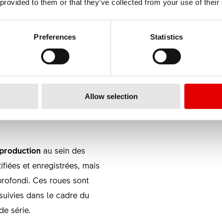
 provided to them or that they’ve collected from your use of their
l sont soumises à un
iquées au Vietnam
Preferences
, cela
Statistics
lité repose sur
des
tes que les normes
uls les produits répondant à
Allow selection
 sûrs et
marqués d'un
cé directement à côté de
 production
au sein des
fiées et enregistrées, mais
profondi. Ces roues sont
suivies dans le cadre du
de série.