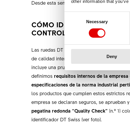
other information that you’ve
Desde esta semana, hemos empezado a devolv
Consent Selection
Necessary
CÓMO IDENTIFICAR LOS P
CONTROLADOS Y APROBA
Las ruedas DT Swiss afectadas por la retira
Deny
de calidad interno.
En el caso de las llantas
incluye una prueba de calidad exhaustiva. C
definimos
requisitos internos de la empresa
especificaciones de la norma industrial pert
los productos que cumplen estos estrictos re
empresa se declaran seguros, se aprueban 
pegatina redonda “Quality Check”
(n.º 1) co
identificador DT Swiss (ver foto).