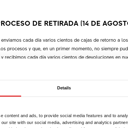
ROCESO DE RETIRADA (14 DE AGOSTO
viamos cada día varios cientos de cajas de retorno a los
los procesos y que, en un primer momento, no siempre pudi
y recibimos cada día varios cientos de devoluciones en nue
e prueba y reforzado nuestros equipos de servicio para ac
 número de solicitudes cada día.
Details
por favor consulte detenidamente nuestra página web dedica
tas a muchas preguntas, lo que nos permitirá centrarnos de 
e content and ads, to provide social media features and to analy
 our site with our social media, advertising and analytics partn