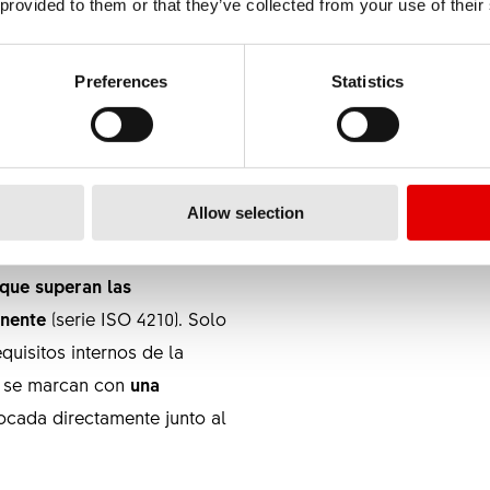
 provided to them or that they’ve collected from your use of their
er varias cientos de ruedas controladas y aprobadas a los
Preferences
Statistics
RODUCTOS
DOS
da se someten a un control
Allow selection
 fabricadas en Vietnam
, esto
on esta prueba de calidad,
 que superan las
inente
(serie ISO 4210). Solo
quisitos internos de la
y se marcan con
una
locada directamente junto al