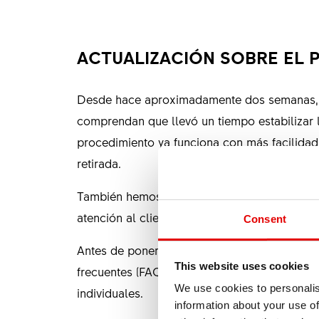
ACTUALIZACIÓN SOBRE EL P
Desde hace aproximadamente dos semanas, en
comprendan que llevó un tiempo estabilizar 
procedimiento ya funciona con más facilidad 
retirada.
También hemos aumentado nuestra capacidad d
atención al cliente también gestiona un gran
Consent
Antes de ponerse en contacto con nosotros, 
This website uses cookies
frecuentes (FAQ). Allí encontrará ya respues
We use cookies to personalis
individuales.
information about your use of