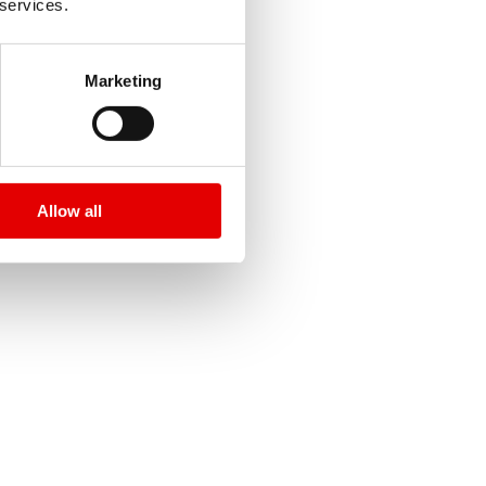
 services.
 clientes implicados.
Marketing
Allow all